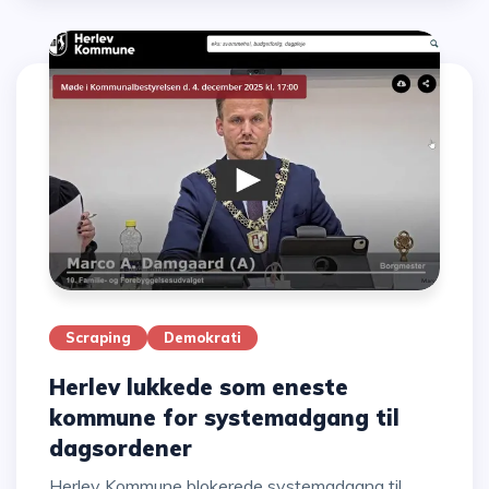
Scraping
Demokrati
Herlev lukkede som eneste
kommune for systemadgang til
dagsordener
Herlev Kommune blokerede systemadgang til