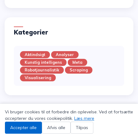
Kategorier
Aktindsigt
Analyser
Kunstig intelligens
Meta
Robotjournalistik
Scraping
Visualisering
Vi bruger cookies til at forbedre din oplevelse. Ved at fortsætte
accepterer du vores cookiepolitik.
Læs mere
© Copyright 2026,
KM24
|
Cookie præferencer
Accepter alle
Afvis alle
Tilpas