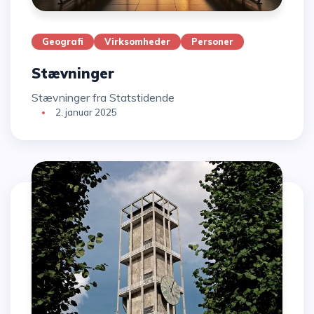
Geografi
Virksomheder
Personer
Stævninger
Stævninger fra Statstidende
2. januar 2025